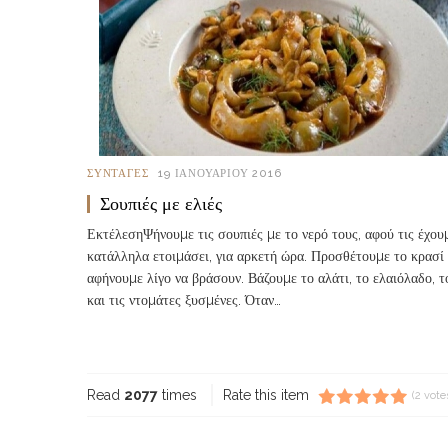
ΣΥΝΤΑΓΈΣ
19 ΙΑΝΟΥΑΡΊΟΥ 2016
Σουπιές με ελιές
ΕκτέλεσηΨήνουµε τις σουπιές µε το νερό τους, αφού τις έχου
κατάλληλα ετοιµάσει, για αρκετή ώρα. Προσθέτουµε το κρασί 
αφήνουµε λίγο να βράσουν. Βάζουµε το αλάτι, το ελαιόλαδο, τ
και τις ντοµάτες ξυσµένες. Όταν…
Read more...
Read
2077
times
Rate this item
(2 vote