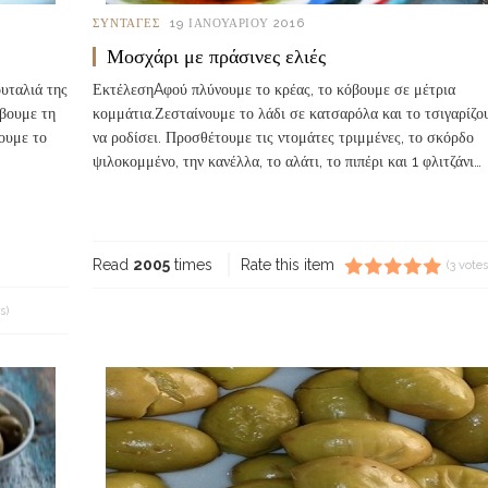
ΣΥΝΤΑΓΈΣ
19 ΙΑΝΟΥΑΡΊΟΥ 2016
Μοσχάρι με πράσινες ελιές
ουταλιά της
ΕκτέλεσηAφού πλύνουμε το κρέας, το κόβουμε σε μέτρια
ίβουμε τη
κομμάτια.Ζεσταίνουμε το λάδι σε κατσαρόλα και το τσιγαρίζο
ουμε το
να ροδίσει. Προσθέτουμε τις ντομάτες τριμμένες, το σκόρδο
ψιλοκομμένο, την κανέλλα, το αλάτι, το πιπέρι και 1 φλιτζάνι…
Read more...
Read
2005
times
Rate this item
(3 votes
s)