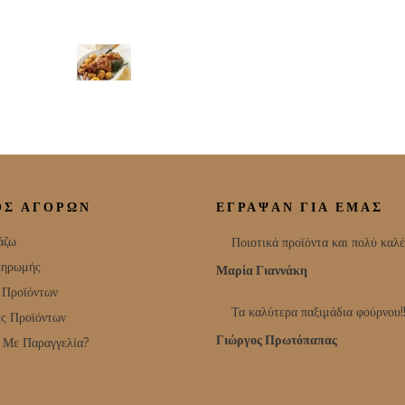
Κατσίκι με πράσινες ελιές τσακιστές
ΟΣ ΑΓΟΡΩΝ
ΕΓΡΑΨΑΝ ΓΙΑ ΕΜΑΣ
άζω
Ποιοτικά προϊόντα και πολύ καλέ
ληρωμής
Μαρία Γιαννάκη
 Προϊόντων
Τα καλύτερα παξιμάδια φούρνου!
ς Προϊόντων
Γιώργος Πρωτόπαπας
 Με Παραγγελία?