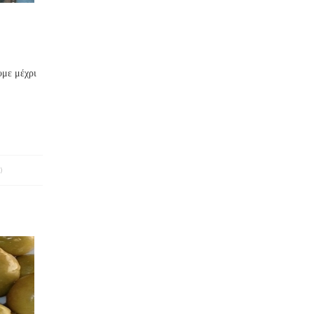
υμε μέχρι
)