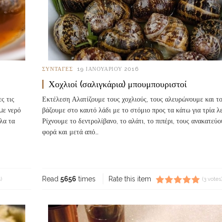
ΣΥΝΤΑΓΈΣ
19 ΙΑΝΟΥΑΡΊΟΥ 2016
Χοχλιοί (σαλιγκάρια) μπουμπουριστοί
ς τις
Εκτέλεση Αλατίζουμε τους χοχλιούς, τους αλευρώνουμε και τ
µε νερό
βάζουμε στο καυτό λάδι με το στόμιο προς τα κάτω για τρία λ
λα τα
Ρίχνουμε το δεντρολίβανο, το αλάτι, το πιπέρι, τους ανακατεύ
φορά και μετά από…
Read more...
Read
5656
times
Rate this item
)
(3 votes