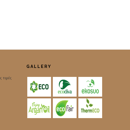
GALLERY
ς τιμές
!