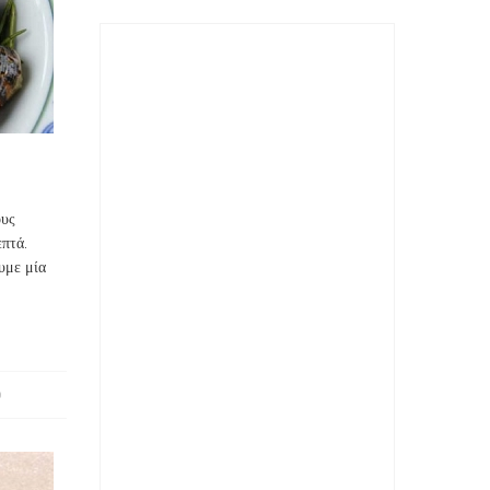
ους
επτά.
ουμε μία
)