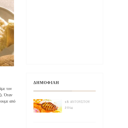
ΔΗΜΟΦΙΛΉ
άµε τον
ζι. Όταν
σουµε από
18 ΑΥΓΟΎΣΤΟΥ
2014
Ελληνικό Μέλι