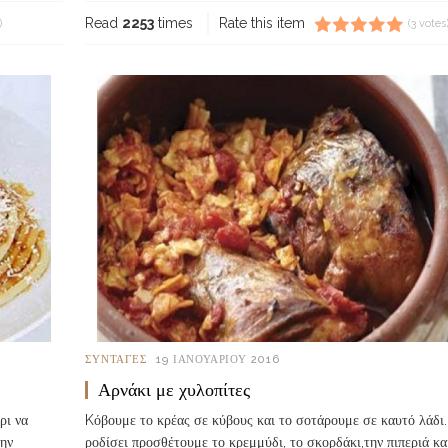
Read
2253
times
Rate this item
)
(3 votes
ΣΥΝΤΑΓΈΣ
19 ΙΑΝΟΥΑΡΊΟΥ 2016
Αρνάκι με χυλοπίτες
ρι να
Kόβουμε το κρέας σε κύβους και το σοτάρουμε σε καυτό λάδι
την
ροδίσει προσθέτουμε το κρεμμύδι, το σκορδάκι,την πιπεριά κα