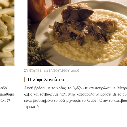
ΣΥΝΤΑΓΈΣ
19 ΙΑΝΟΥΑΡΊΟΥ 2016
Πιλάφι Χανιώτικο
λαδο.
Αφού βράσουµε το κρέας, το βγάζουµε και σουρώνουµε. Μετρ
 πλάθομε
ζωµό και τονβάζουµε πάλι στην κατσαρόλα να βράσει µε το ρύ
άκι (3
είναι µισοψηµένο το ρύζι ρίχνουµε το λεµόνι. Όταν το κατεβά
τη φωτιά…
Read more...