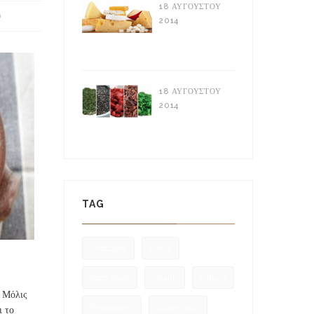
18 ΑΥΓΟΎΣΤΟΥ
)
2014
Τυροκομικά
Προϊόντα
18 ΑΥΓΟΎΣΤΟΥ
2014
Supper Foods:
Τι είναι
TAG
Chocolate
Foods
Food Store
Health
natural
. Μόλις
Respaberry
Superfoods
ι το