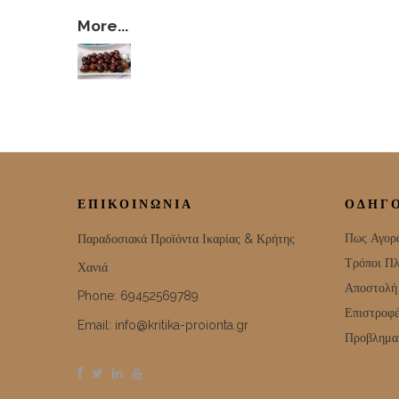
More...
Μαύρες Ελιές
ΕΠΙΚΟΙΝΩΝΊΑ
ΟΔΗΓ
Πως Αγορ
Παραδοσιακά Προϊόντα Ικαρίας & Κρήτης
Τρόποι Π
Χανιά
Αποστολή
Phone: 69452569789
Επιστροφέ
Email:
info@kritika-proionta.gr
Προβλημα