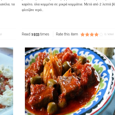
κανέλα, τα
καρότο, όλα κομμένα σε μικρά κομμάτια. Μετά από 2 λεπτά β
φλιτζάνι νερό…
Read more...
Read
1933
times
Rate this item
s)
(1 Vote)