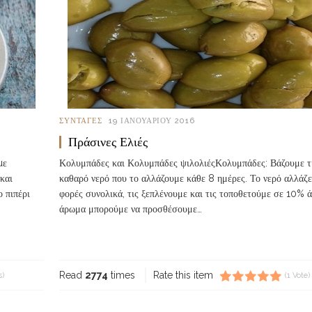
ΣΥΝΤΑΓΈΣ
19 ΙΑΝΟΥΑΡΊΟΥ 2016
Πράσινες Ελιές
µε
Κολυμπάδες και Κολυμπάδες ψιλολιέςΚολυμπάδες: Βάζουμε τι
και
καθαρό νερό που το αλλάζουμε κάθε 8 ημέρες. Το νερό αλλάζε
ο πιπέρι
φορές συνολικά, τις ξεπλένουμε και τις τοποθετούμε σε 10% ά
άρωμα μπορούμε να προσθέσουμε…
Read more...
Read
2774
times
Rate this item
s)
(1 Vote)