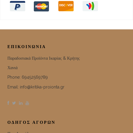
ΕΠΙΚΟΙΝΩΝΊΑ
Παραδοσιακά Προϊόντα Ικαρίας & Κρήτης
Χανιά
Phone: 69452569789
Email:
info@kritika-proionta.gr
ΟΔΗΓΟΣ ΑΓΟΡΩΝ