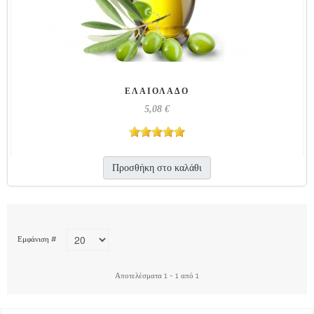
Μέλι
Γλυκά Κουταλιού
Χειροποίητες Μαρμελάδες
ΕΛΑΙΌΛΑΔΟ
Βότανα - Μυρωδικά
5,08 €
Καρυκεύματα
Ξηροί Καρποί
Προσθήκη στο καλάθι
Χορταρικά
Τουρσί
Εμφάνιση #
Ελιές
Ελαιόλαδο
Αποτελέσματα 1 - 1 από 1