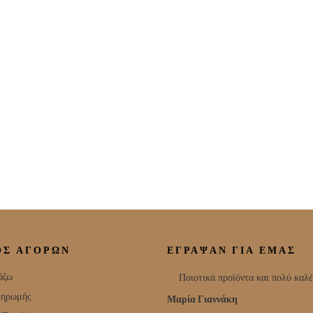
ΟΣ ΑΓΟΡΩΝ
ΕΓΡΑΨΑΝ ΓΙΑ ΕΜΑΣ
άζω
Ποιοτικά προϊόντα και πολύ καλέ
ληρωμής
Μαρία Γιαννάκη