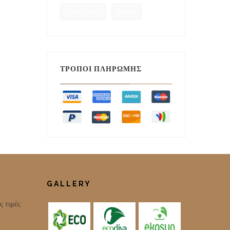
Μαύρες Ελιές
Ντάκος
ΤΡΌΠΟΙ ΠΛΗΡΩΜΉΣ
GALLERY
ς τιμές