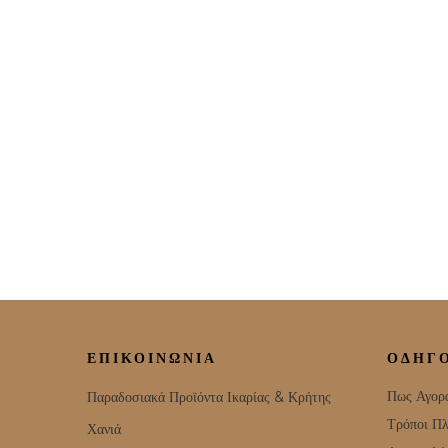
ΕΠΙΚΟΙΝΩΝΊΑ
ΟΔΗΓ
Πως Αγορ
Παραδοσιακά Προϊόντα Ικαρίας & Κρήτης
Τρόποι Π
Χανιά