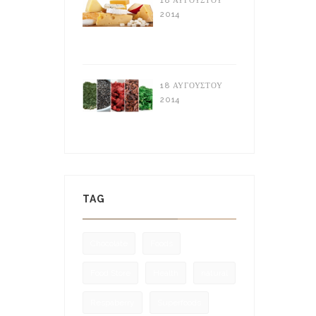
18 ΑΥΓΟΎΣΤΟΥ
2014
Τυροκομικά
Προϊόντα
18 ΑΥΓΟΎΣΤΟΥ
2014
Supper Foods:
Τι είναι
TAG
Chocolate
Foods
Food Store
Health
natural
Respaberry
Superfoods