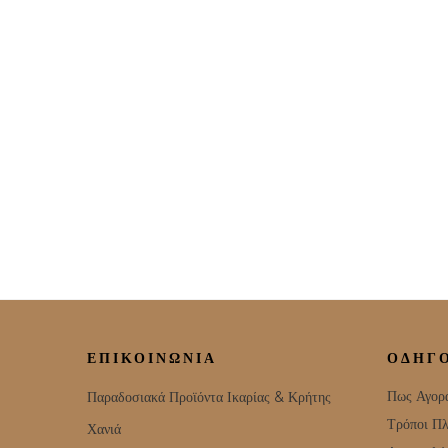
ΕΠΙΚΟΙΝΩΝΊΑ
ΟΔΗΓ
Πως Αγορ
Παραδοσιακά Προϊόντα Ικαρίας & Κρήτης
Τρόποι Π
Χανιά