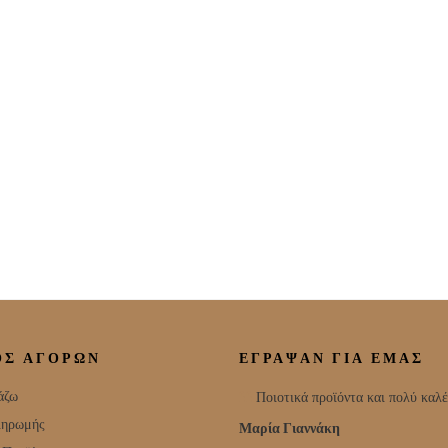
ΟΣ ΑΓΟΡΩΝ
ΕΓΡΑΨΑΝ ΓΙΑ ΕΜΑΣ
άζω
Ποιοτικά προϊόντα και πολύ καλέ
ληρωμής
Μαρία Γιαννάκη