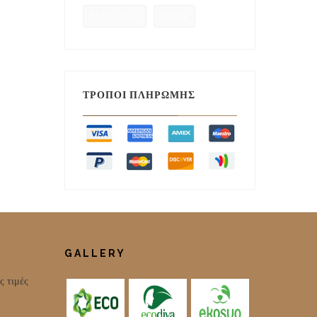
Μαύρες Ελιές
Ντάκος
ΤΡΌΠΟΙ ΠΛΗΡΩΜΉΣ
GALLERY
ς τιμές