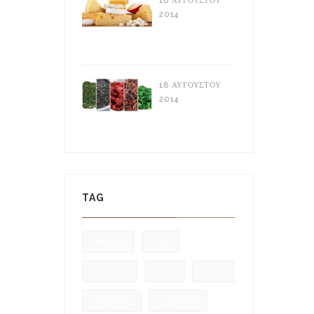
18 ΑΥΓΟΎΣΤΟΥ
2014
Τυροκομικά
Προϊόντα
18 ΑΥΓΟΎΣΤΟΥ
2014
Supper Foods:
Τι είναι
TAG
Chocolate
Foods
Food Store
Health
natural
Respaberry
Superfoods